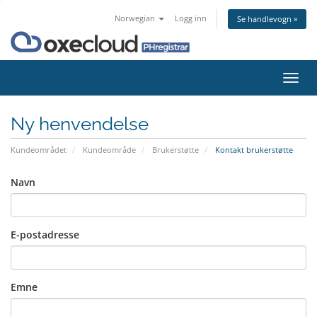
Norwegian
Logg inn
Se handlevogn »
Bytt
navig
Ny henvendelse
Kundeområdet
Kundeområde
Brukerstøtte
Kontakt brukerstøtte
Navn
E-postadresse
Emne