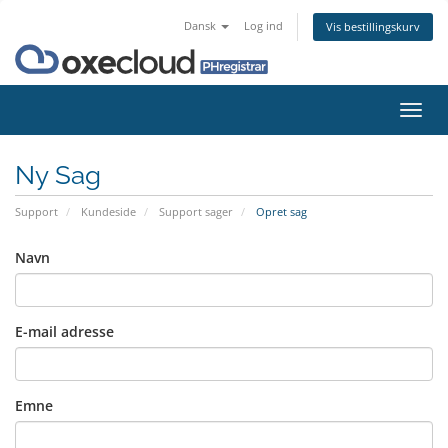
Dansk
Log ind
Vis bestillingskurv
Skift
navig
Ny Sag
Support
Kundeside
Support sager
Opret sag
Navn
E-mail adresse
Emne