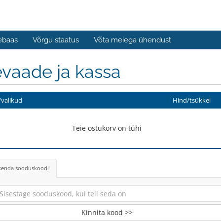
ebaas
Võrgu staatus
Võta meiega ühendust
vaade ja kassa
valikud
Hind/tsükkel
Teie ostukorv on tühi
kenda sooduskoodi
Kinnita kood >>