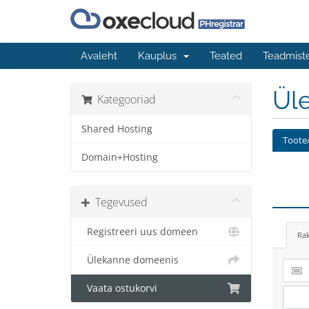
Avaleht
Kauplus
Teated
Teadmist
Üle
Kategooriad
Shared Hosting
Toote/
Domain+Hosting
Tegevused
Registreeri uus domeen
Ra
Ülekanne domeenis
Vaata ostukorvi