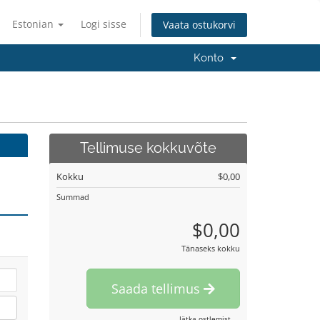
Estonian
Logi sisse
Vaata ostukorvi
Konto
Tellimuse kokkuvõte
Kokku
$0,00
Summad
$0,00
Tänaseks kokku
Saada tellimus
Jätka ostlemist