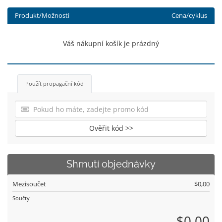
Produkt/Možnosti
Cena/cyklus
Váš nákupní košík je prázdný
Použít propagační kód
Ověřit kód >>
Shrnutí objednávky
Mezisoučet
$0,00
Součty
$0,00