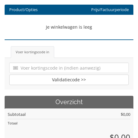
Product/Opties
Prijs/Factuurperiode
Je winkelwagen is leeg
Voer kortingscode in
Validatiecode >>
Overzicht
Subtotaal
$0,00
Totaal
$0,00