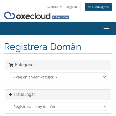
Svenska
Logga in
Se kundvagnen
Växla
navig
Registrera Domän
Kategorier
Handlingar