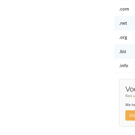
.com
.net
.org
.biz
.info
Vo
Kies 
We he
On