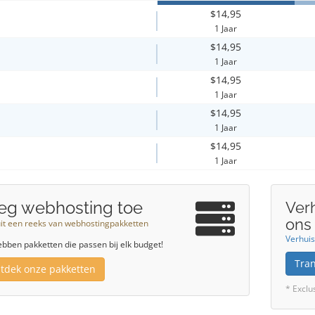
$14,95
1 Jaar
$14,95
1 Jaar
$14,95
1 Jaar
$14,95
1 Jaar
$14,95
1 Jaar
eg webhosting toe
Ver
ons
uit een reeks van webhostingpakketten
Verhuis
bben pakketten die passen bij elk budget!
Tra
tdek onze pakketten
* Exclu