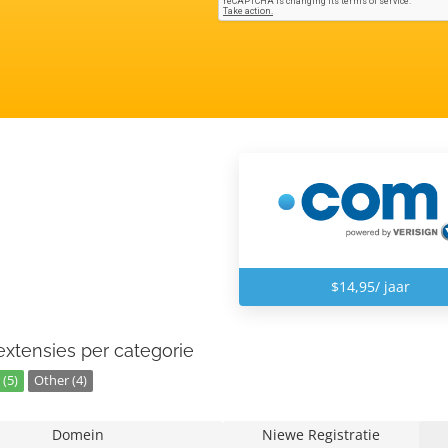
$14,95/ jaar
xtensies per categorie
(5)
Other (4)
Domein
Niewe Registratie