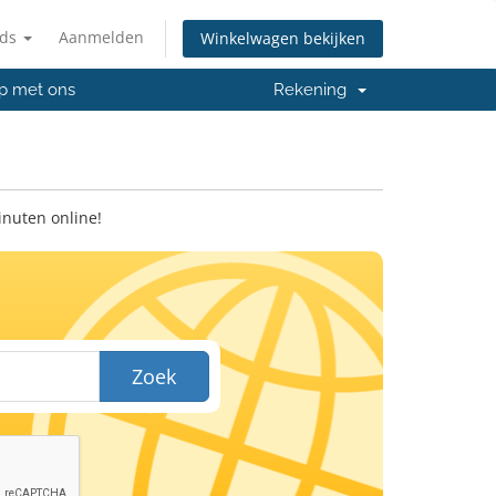
nds
Aanmelden
Winkelwagen bekijken
p met ons
Rekening
inuten online!
Zoek