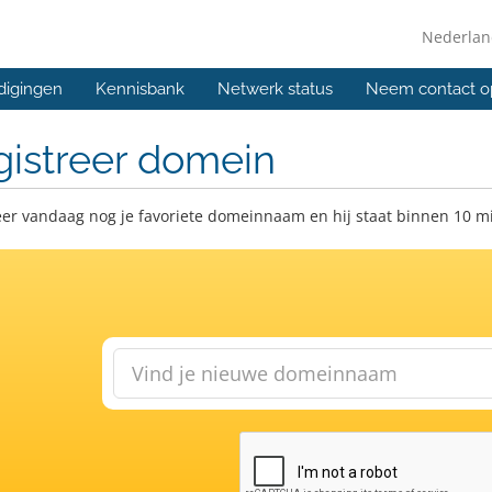
Nederla
digingen
Kennisbank
Netwerk status
Neem contact o
gistreer domein
eer vandaag nog je favoriete domeinnaam en hij staat binnen 10 m