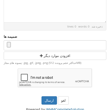
ذخیره شد
lines: 0 words: 0
ضمیمه ها
افزودن موارد دیگر
پسوند های مجاز: .jpg, .gif, .jpeg, .png (حداکثر حجم پرونده: 512MB)
لغو
Powered by
WHMCompleteSolution