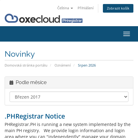
Čeština
Přihlášení
Zobrazit košík
Přep
navig
Novinky
Domovská stránka portálu
Oznámení
Srpen 2026
Podle měsíce
.PHRegistrar Notice
PHRegistrar.PH is running a new system implemented by the
main PH registry. We provide login information and login
area where you can "independently" manage your domain