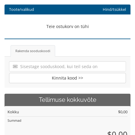
Toote/valikud
Hind/tsükkel
Teie ostukorv on tühi
Rakenda sooduskoodi
Kinnita kood >>
Tellimuse kokkuvõte
Kokku
$0,00
Summad
$0,00