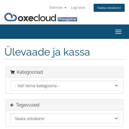
Estonian
Logi sisse
Vaata ostukorvi
Lülit
navig
Ülevaade ja kassa
Kategooriad
Tegevused