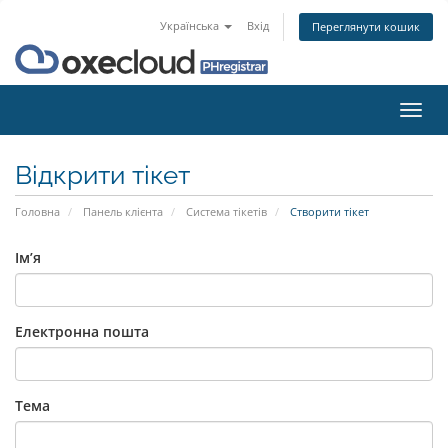
Українська
Вхід
Переглянути кошик
Пере
наві
Відкрити тікет
Головна
Панель клієнта
Система тікетів
Створити тікет
Ім’я
Електронна пошта
Тема