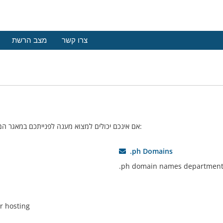
צרו קשר
מצב הרשת
אם אינכם יכולים למצוא מענה לפנייתכם במאגר המידע שלנו – אתם יכולים לפתוח פניה למחלקה המתאימה להלן:
.ph Domains
.ph domain names departmen
r hosting