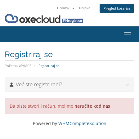
Hrvatski
Prijava
Pregled košarice
Preba
navig
Registriraj se
Početna WHMCS
Registriraj se
Već ste registrirani?
Da biste stvorili račun, molimo
naručite kod nas
Powered by
WHMCompleteSolution