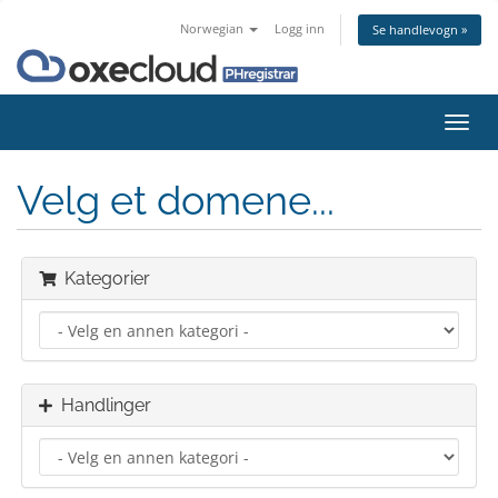
Norwegian
Logg inn
Se handlevogn »
Bytt
navig
Velg et domene...
Kategorier
Handlinger