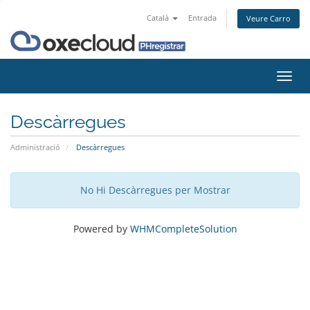
Català
Entrada
Veure Carro
Canv
la
nave
Descàrregues
Administració
Descàrregues
No Hi Descàrregues per Mostrar
Powered by
WHMCompleteSolution