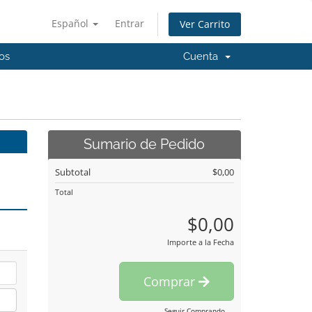
Español
Entrar
Ver Carrito
os
Cuenta
Sumario de Pedido
Subtotal
$0,00
Total
$0,00
Importe a la Fecha
Comprar
Seguir Comprando