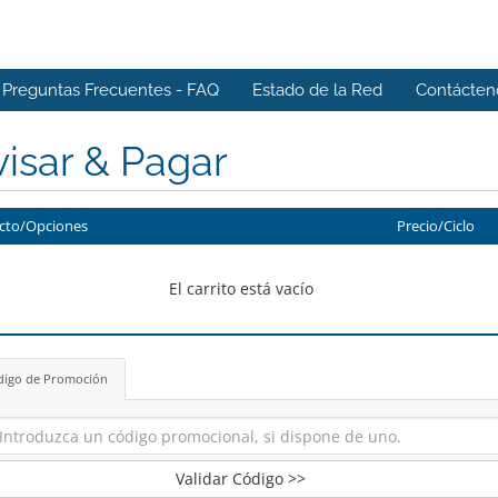
Preguntas Frecuentes - FAQ
Estado de la Red
Contácten
isar & Pagar
cto/Opciones
Precio/Ciclo
El carrito está vacío
digo de Promoción
Validar Código >>