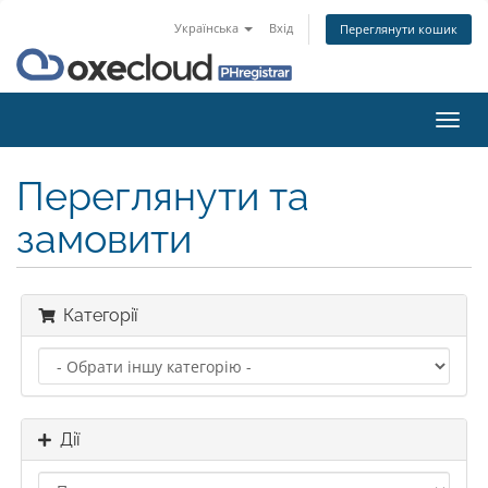
Українська
Вхід
Переглянути кошик
Пере
наві
Переглянути та
замовити
Категорії
Дії