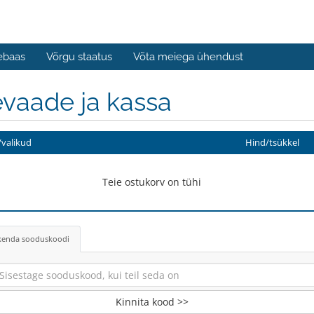
ebaas
Võrgu staatus
Võta meiega ühendust
vaade ja kassa
valikud
Hind/tsükkel
Teie ostukorv on tühi
kenda sooduskoodi
Kinnita kood >>