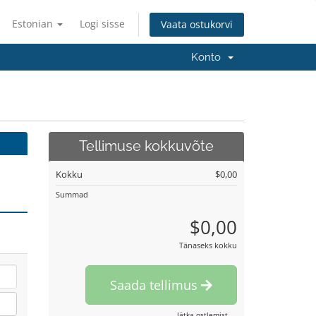
Estonian
Logi sisse
Vaata ostukorvi
Konto
Tellimuse kokkuvõte
Kokku
$0,00
Summad
$0,00
Tänaseks kokku
Saada tellimus
Jätka ostlemist