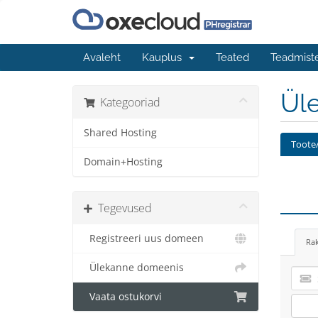
Avaleht
Kauplus
Teated
Teadmist
Üle
Kategooriad
Shared Hosting
Toote/
Domain+Hosting
Tegevused
Registreeri uus domeen
Ra
Ülekanne domeenis
Vaata ostukorvi