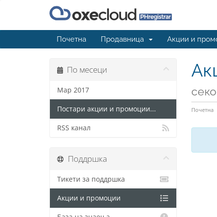
Почетна
Продавница
Акции и пром
Ак
По месеци
секо
Мар 2017
Постари акции и промоции...
Почетна
RSS канал
Поддршка
Тикети за поддршка
Акции и промоции