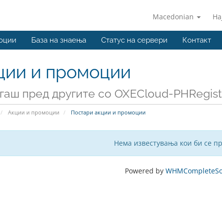
Macedonian
На
оции
База на знаења
Статус на сервери
Контакт
ции и промоции
гаш пред другите со OXECloud-PHRegist
Акции и промоции
Постари акции и промоции
Нема известувања кои би се п
Powered by
WHMCompleteSol