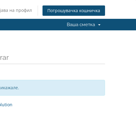
јава на профил
Потрошувачка кошничка
Ваша сметка
rar
рикажале.
ution